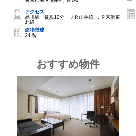
東京都港区港南4丁目1-6
アクセス
品川駅 徒歩10分 ＪＲ山手線, ＪＲ京浜東
北線
建物階建
24 階
おすすめ物件